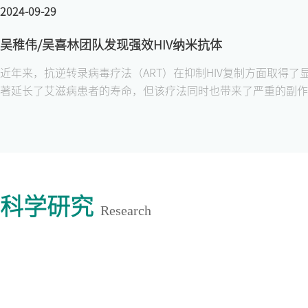
2024-09-29
吴稚伟/吴喜林团队发现强效HIV纳米抗体
近年来，抗逆转录病毒疗法（ART）在抑制HIV复制方面取得了
著延长了艾滋病患者的寿命，但该疗法同时也带来了严重的副作
大量耐药病例的出现。CD4作为HIV进入宿主细胞的主要受体，一
物研发的重点靶点。然而，目前唯一的CD4抗体药物在抑制HIV
和效率上仍存在不足，长期应用会导致耐药性的产生。因此，探
更广谱的中和抗体成为当务之急。近日，南京大学医学院吴稚伟
课题组在这一领域取得了重要突破。基于课题组原创性的纳米抗
程改造平台，他们通过羊驼免疫和高通量噬菌体展示技术，成功
科学研究
Research
分离出一系列CD4纳米抗体。其中，Nb457在治疗HIV感染方
力，在检测的代表全球117株HIV假病毒里，只有一株病毒不能
为99.1%，抗病毒活性为pM级，Nb457纳米抗体的广谱性和抗
优于现有的HIV中和抗体。尤为引人注目的是，在HIV-1活病毒
Nb457和现有的CD4抗体药物（Iblizumab）都无法实现病毒
经过工程化改造的“乌纱帽”型三聚体纳米抗体Nb457-NbHSA-N